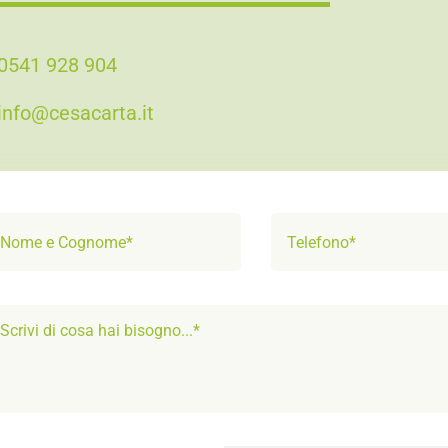
0541 928 904
info@cesacarta.it