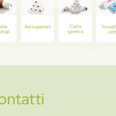
Carta
ine
Asciugamani
Tovaglio
igienica
triali
car
ontatti