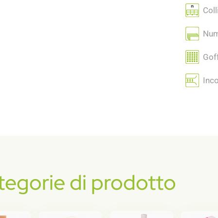
Colli
Nume
Goff
Inco
tegorie di prodotto