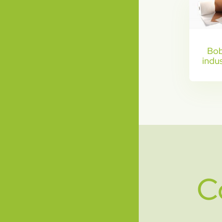
Bob
indus
C