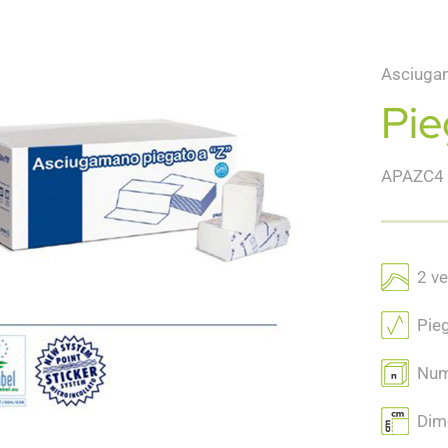
Asciuga
Pie
APAZC4
2 vel
Pieg
Nume
Dime