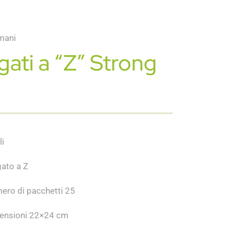
mani
gati a “Z” Strong
i
ato a Z
ro di pacchetti 25
nsioni 22×24 cm