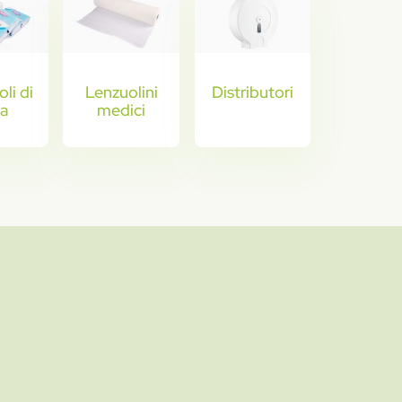
li di
Lenzuolini
Distributori
ta
medici